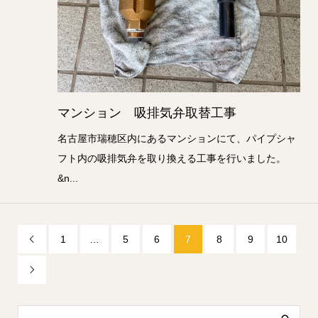
マンション 吸排気弁取替工事
名古屋市瑞穂区内にあるマンションにて、パイプシャ
フト内の吸排気弁を取り換える工事を行いました。
&n...
1
…
5
6
7
8
9
10

